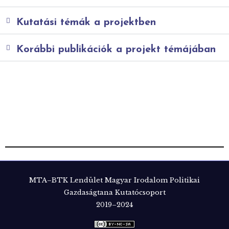
Kutatási témák a projektben
Korábbi publikációk a projekt témájában
MTA–BTK Lendület Magyar Irodalom Politikai
Gazdaságtana Kutatócsoport
2019–2024